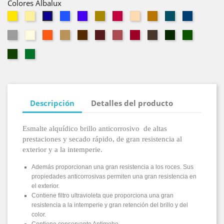
Colores Albalux
Amarillo
Amarillo
Azul
Azul
Beige
Bermellón
Crema
Gamuza
Gris
Gris
Azul
Real
Luminoso
Marino
Azulado
Medio
Cobalto
Gris
Marfil
Naranja
Ocre
Pardo
Rojo
Rojo
Rojo
Tabaco
Verde
Verde
Perla
Carruaje
Inglés
Vivo
Carruaje
Hierba
Verde
Verde
Mayo
Primavera
Descripción
Detalles del producto
Esmalte alquídico brillo anticorrosivo de altas
prestaciones y secado rápido, de gran resistencia al
exterior y a la intemperie.
Además proporcionan una gran resistencia a los roces. Sus
propiedades anticorrosivas permiten una gran resistencia en
el exterior.
Contiene filtro ultravioleta que proporciona una gran
resistencia a la intemperie y gran retención del brillo y del
color.