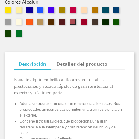
Colores Albalux
Amarillo
Amarillo
Azul
Azul
Azul
Beige
Bermellón
Crema
Gamuza
Gris
Gris
Real
Cobalto
Luminoso
Marino
Azulado
Medio
Gris
Marfil
Naranja
Ocre
Pardo
Rojo
Rojo
Tabaco
Verde
Verde
Rojo
Perla
Carruaje
Vivo
Carruaje
Hierba
Inglés
Verde
Verde
Mayo
Primavera
Descripción
Detalles del producto
Esmalte alquídico brillo anticorrosivo de altas
prestaciones y secado rápido, de gran resistencia al
exterior y a la intemperie.
Además proporcionan una gran resistencia a los roces. Sus
propiedades anticorrosivas permiten una gran resistencia en
el exterior.
Contiene filtro ultravioleta que proporciona una gran
resistencia a la intemperie y gran retención del brillo y del
color.