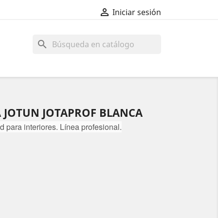

Iniciar sesión
search
A JOTUN JOTAPROF BLANCA
ad para interiores. Línea profesional.